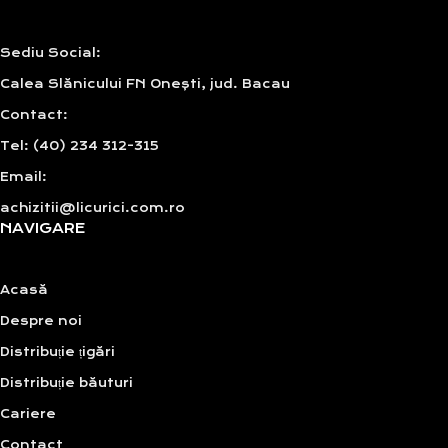
Sediu Social:
Calea Slănicului FN Onești, jud. Bacau
Contact:
Tel: (40) 234 312-315
Email:
achizitii@licurici.com.ro
NAVIGARE
Acasă
Despre noi
Distribuție țigări
Distribuție băuturi
Cariere
Contact