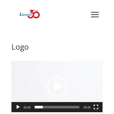
Logo
Player
video
00:00
00:20