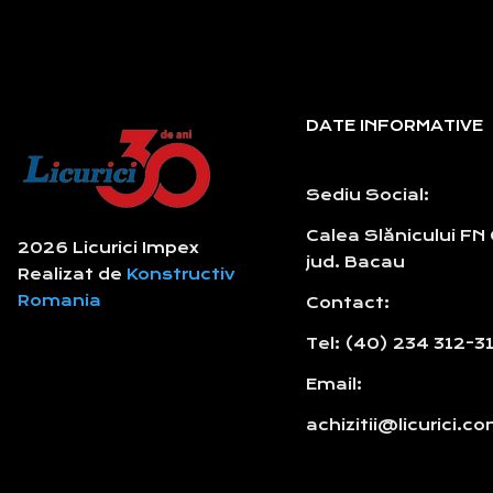
DATE INFORMATIVE
Sediu Social:
Calea Slănicului FN
2026 Licurici Impex
jud. Bacau
Realizat de
Konstructiv
Romania
Contact:
Tel: (40) 234 312-3
Email:
achizitii@licurici.c