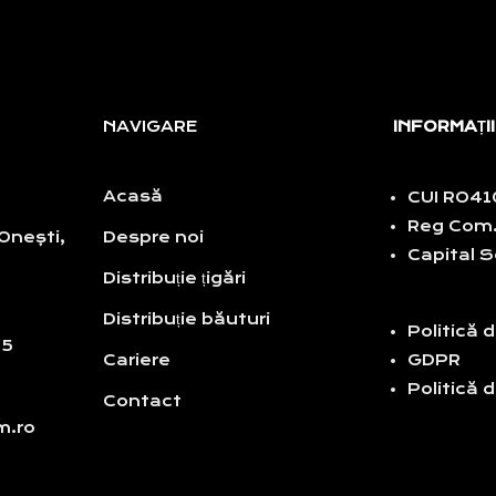
NAVIGARE
INFORMAȚII
Acasă
CUI RO4
Reg Com.
 Onești,
Despre noi
Capital S
Distribuție țigări
Distribuție băuturi
Politică 
15
Cariere
GDPR
Politică 
Contact
om.ro