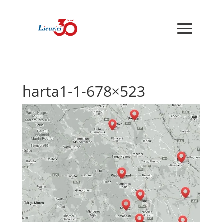
harta1-1-678×523