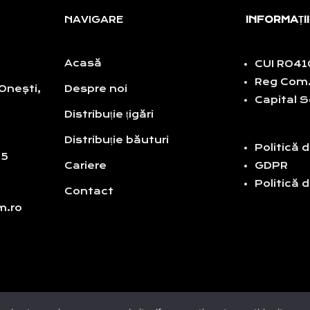
NAVIGARE
INFORMAȚII
Acasă
CUI RO4
Reg Com.
 Onești,
Despre noi
Capital S
Distribuție țigări
Distribuție băuturi
Politică 
15
Cariere
GDPR
Politică 
Contact
om.ro