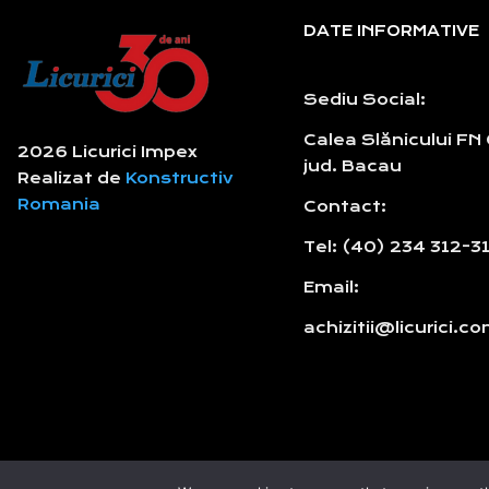
DATE INFORMATIVE
Sediu Social:
Calea Slănicului FN
2026 Licurici Impex
jud. Bacau
Realizat de
Konstructiv
Romania
Contact:
Tel: (40) 234 312-3
Email:
achizitii@licurici.c