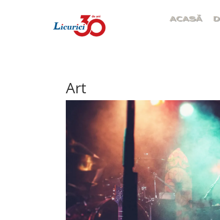
ACASĂ
D
Art